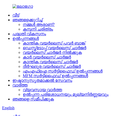
വീട്
ഞങ്ങളേക്കുറിച്ച്
നമ്മൾ ആരാണ്?
കമ്പനി ചരിത്രം
പദ്ധതി വികസനം
ഉൽപ്പന്നങ്ങൾ
കാന്തിക വയർലെസ് പവർ ബാങ്ക്
ഡെസ്ക്ടോപ്പ് വയർലെസ് ചാർജർ
വയർലെസ് ചാർജർ നിൽക്കുക
കാർ വയർലെസ് ചാർജർ
കാന്തിക വയർലെസ് ചാർജർ
ദീർഘദൂര വയർലെസ് ചാർജർ
എംഎഫ്ഐ സർട്ടിഫൈഡ് ഉൽപ്പന്നങ്ങൾ
MFM സർട്ടിഫൈഡ് ഉൽപ്പന്നങ്ങൾ
ഇഷ്ടാനുസൃതമാക്കൽ സേവനം
വാര്ത്ത
വ്യവസായ വാർത്ത
ഉൽപ്പന്ന പരിശോധനയും മൂല്യനിർണ്ണയവും
ഞങ്ങളെ സമീപിക്കുക
English