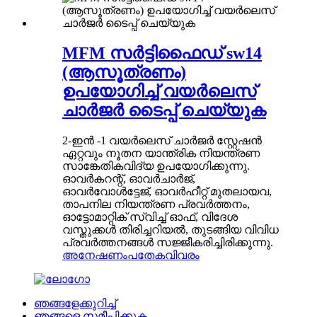
MFM സർട്ടിഫൈഡ് sw14
(ആസൂത്രണം)
ഉപയോഗിച്ച് വയർലെസ്
ചാർജർ ടൈപ്പ് ചെയ്യുക
2-ഇൻ -1 വയർലെസ് ചാർജർ സ്റ്റേഷൻ
ഏറ്റവും നൂതന യാന്ത്രിക നിയന്ത്രണ
സാങ്കേതികവിദ്യ ഉപയോഗിക്കുന്നു.
ഓവർകറന്റ്, ഓവർചാർജ്,
ഓവർവോൾട്ടേജ്, ഓവർഹീറ്റ് മുതലായവ,
താപനില നിയന്ത്രണ പ്രവർത്തനം,
ഓട്ടോമാറ്റിക് സ്വിച്ച് ഓഫ്, വിദേശ
വസ്തുക്കൾ തിരിച്ചറിയൽ, തുടങ്ങിയ വിവിധ
പ്രവർത്തനങ്ങൾ സജ്ജീകരിച്ചിരിക്കുന്നു.
അനേഷണം
പതേകവിവരം
ഞങ്ങളേക്കുറിച്ച്
ഞങ്ങളെ സമീപിക്കുക