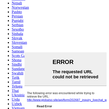
Nepali
Norwegian
Pashto
Persian
Punjabi
Serbian
Sesotho
Sinhala
Slovak
Slovenian
Somali
Samoan
Scots Gaelic
Shona
Sindhi
Sundanese
Swahili
Tajik
Tamil
Telugu
Thai
Ukrainian
Urdu
Uzbek
Vietnamese