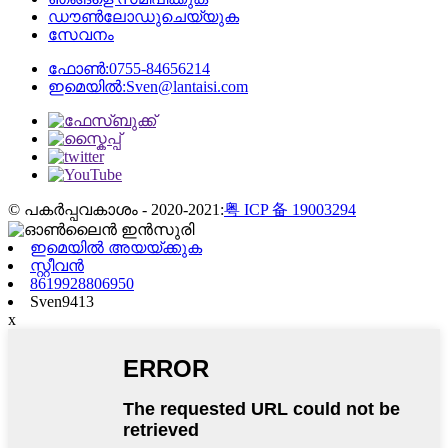
ഡൗൺലോഡുചെയ്യുക
സേവനം
ഫോൺ:
0755-84656214
ഇമെയിൽ:
Sven@lantaisi.com
© പകർപ്പവകാശം - 2020-2021:
粤 ICP 备 19003294
ഇമെയിൽ അയയ്ക്കുക
സ്റ്റീവൻ
8619928806950
Sven9413
x